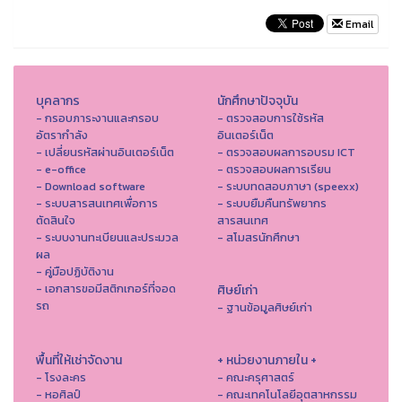
Email
บุคลากร
นักศึกษาปัจจุบัน
- กรอบภาระงานและกรอบ
- ตรวจสอบการใช้รหัส
อัตรากำลัง
อินเตอร์เน็ต
- เปลี่ยนรหัสผ่านอินเตอร์เน็ต
- ตรวจสอบผลการอบรม ICT
- e-office
- ตรวจสอบผลการเรียน
- Download software
- ระบบทดสอบภาษา (speexx)
- ระบบสารสนเทศเพื่อการ
- ระบบยืมคืนทรัพยากร
ตัดสินใจ
สารสนเทศ
- ระบบงานทะเบียนและประมวล
- สโมสรนักศึกษา
ผล
- คู่มือปฏิบัติงาน
- เอกสารขอมีสติกเกอร์ที่จอด
ศิษย์เก่า
รถ
- ฐานข้อมูลศิษย์เก่า
พื้นที่ให้เช่าจัดงาน
+ หน่วยงานภายใน +
- โรงละคร
- คณะครุศาสตร์
- หอศิลป์
- คณะเทคโนโลยีอุตสาหกรรม