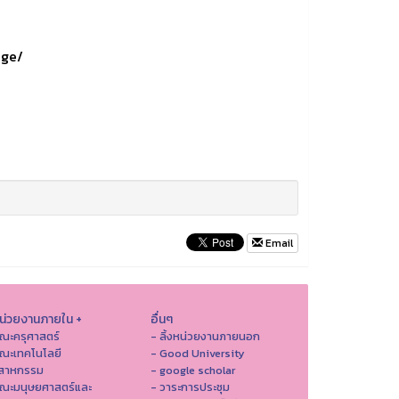
age/
Email
หน่วยงานภายใน +
อื่นๆ
ณะครุศาสตร์
- ลิ้งหน่วยงานภายนอก
ณะเทคโนโลยี
- Good University
ตสาหกรรม
- google scholar
คณะมนุษยศาสตร์และ
- วาระการประชุม