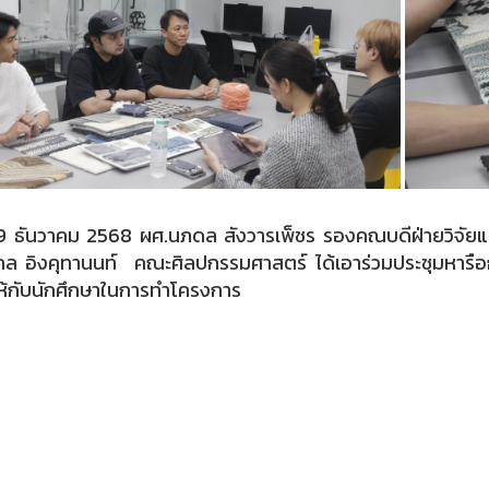
่ 9 ธันวาคม 2568 ผศ.นภดล สังวารเพ็ชร รองคณบดีฝ่ายวิจัยแ
ล อิงคุทานนท์ คณะศิลปกรรมศาสตร์ ได้เอาร่วมประชุมหารือ
ให้กับนักศึกษาในการทำโครงการ