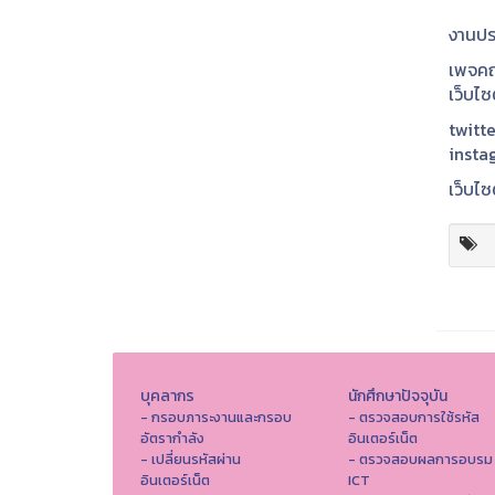
งานปร
เพจคณ
เว็บไ
twitte
insta
เว็บไซ
บุคลากร
นักศึกษาปัจจุบัน
- กรอบภาระงานและกรอบ
- ตรวจสอบการใช้รหัส
อัตรากำลัง
อินเตอร์เน็ต
- เปลี่ยนรหัสผ่าน
- ตรวจสอบผลการอบรม
อินเตอร์เน็ต
ICT