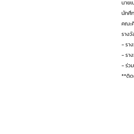
นายเน
นักศึ
คณะศ
รางว
- รา
- ราง
- ร่
**ติ