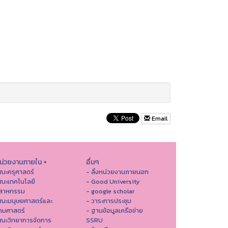
Email
หน่วยงานภายใน +
อื่นๆ
ณะครุศาสตร์
- ลิ้งหน่วยงานภายนอก
ณะเทคโนโลยี
- Good University
ตสาหกรรม
- google scholar
คณะมนุษยศาสตร์และ
- วาระการประชุม
คมศาสตร์
- ฐานข้อมูลเครือข่าย
ณะวิทยาการจัดการ
SSRU