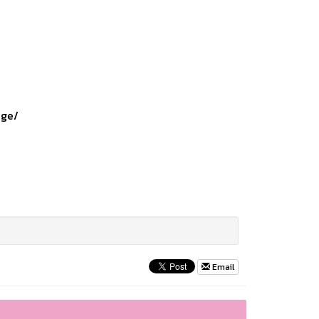
age/
Email