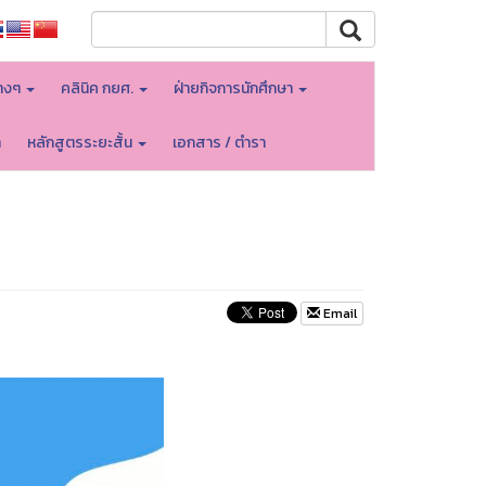
างๆ
คลินิค กยศ.
ฝ่ายกิจการนักศึกษา
า
หลักสูตรระยะสั้น
เอกสาร / ตำรา
Email