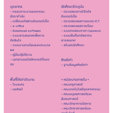
บุคลากร
นักศึกษาปัจจุบัน
- กรอบภาระงานและกรอบ
- ตรวจสอบการใช้รหัส
อัตรากำลัง
อินเตอร์เน็ต
- เปลี่ยนรหัสผ่านอินเตอร์เน็ต
- ตรวจสอบผลการอบรม ICT
- e-office
- ตรวจสอบผลการเรียน
- Download software
- ระบบทดสอบภาษา (speexx)
- ระบบสารสนเทศเพื่อการ
- ระบบยืมคืนทรัพยากร
ตัดสินใจ
สารสนเทศ
- ระบบงานทะเบียนและประมวล
- สโมสรนักศึกษา
ผล
- คู่มือปฏิบัติงาน
- เอกสารขอมีสติกเกอร์ที่จอด
ศิษย์เก่า
รถ
- ฐานข้อมูลศิษย์เก่า
พื้นที่ให้เช่าจัดงาน
+ หน่วยงานภายใน +
- โรงละคร
- คณะครุศาสตร์
- หอศิลป์
- คณะเทคโนโลยีอุตสาหกรรม
- คณะมนุษยศาสตร์และ
สังคมศาสตร์
- คณะวิทยาการจัดการ
- คณะวิทยาศาสตร์และ