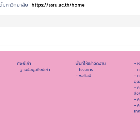
ต์มหาวิทยาลัย :
https://ssru.ac.th/home
ศิษย์เก่า
พื้นที่ให้เช่าจัดงาน
+ 
- ฐานข้อมูลศิษย์เก่า
- โรงละคร
- ค
- หอศิลป์
- ค
อุ
- 
สัง
- ค
- ค
เทค