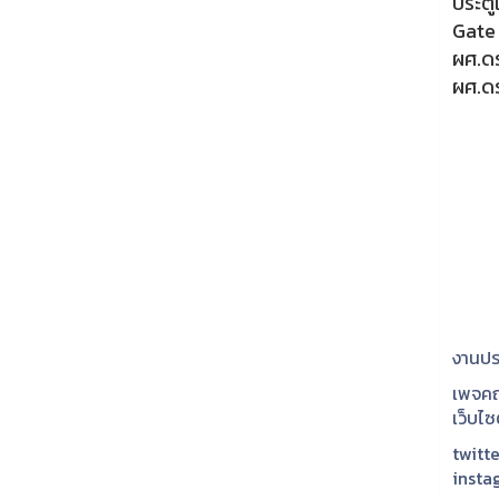
ประตู
Gate
ผศ.ดร
ผศ.ดร
งานปร
เพจคณ
เว็บไ
twitte
insta