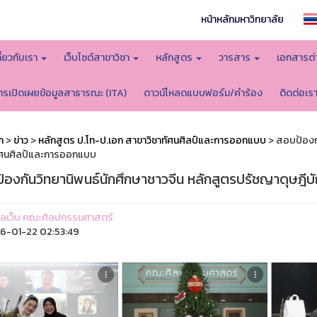
หน้าหลักมหาวิทยาลัย
กี่ยวกับเรา
เว็บไซต์สาขาวิชา
หลักสูตร
วารสาร
เอกสารต่
ารเปิดเผยข้อมูลสาธารณะ (ITA)
ดาวน์โหลดแบบฟอร์ม/คำร้อง
ติดต่อเร
ก
>
ข่าว
>
หลักสูตร ป.โท-ป.เอก สาขาวิชาทัศนศิลป์และการออกแบบ
> สอบป้องกั
ัศนศิลป์และการออกแบบ
้องกันวิทยานิพนธ์นักศึกษาชาวจีน หลักสูตรปรัชญาดุษฎี
ูแลเว็บ คณะศิลปกรรมศาสตร์
6-01-22 02:53:49