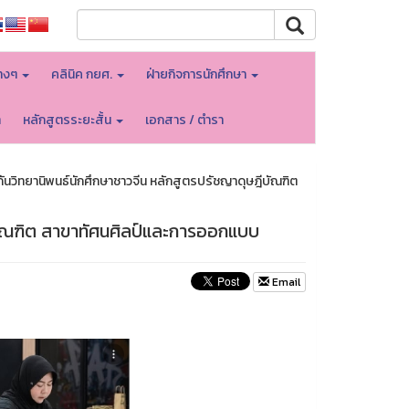
างๆ
คลินิค กยศ.
ฝ่ายกิจการนักศึกษา
า
หลักสูตรระยะสั้น
เอกสาร / ตำรา
นวิทยานิพนธ์นักศึกษาชาวจีน หลักสูตรปรัชญาดุษฎีบัณฑิต
บัณฑิต สาขาทัศนศิลป์และการออกแบบ
Email